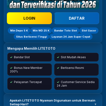
LOGIN
DAFTAR
Min Depo 5 K
Min WD 25 K
Bandar Toto Slot
Slot Gacor
Situs Berlisensi Tinggi
Layanan 24 Jam Super Cepat
Mengapa Memilih LITETOTO
Bandar Slot
Slot Mudah Akses
Bonus New Member
Berlisensi Resmi
200%
Pelayanan Tercepat
Customer Service Sedia
24 Jam
Apakah LITETOTO Nyaman Digunakan untuk Bermain
Setiap Hari?